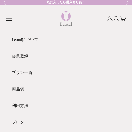
コンテンツへスキップ
気に入ったら購入も可能！
前へ
次
Leotal
メニューを開く
アカウントペ
検索を開
カート
Leotalについて
会員登録
プラン一覧
商品例
利用方法
ブログ