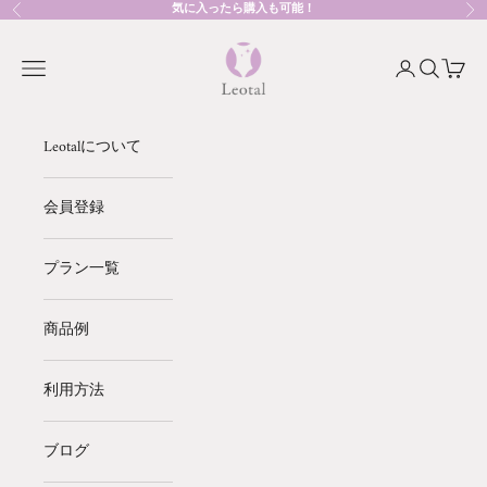
コンテンツへスキップ
気に入ったら購入も可能！
前へ
次
Leotal
メニューを開く
アカウントペ
検索を開
カート
Leotalについて
会員登録
プラン一覧
商品例
利用方法
ブログ